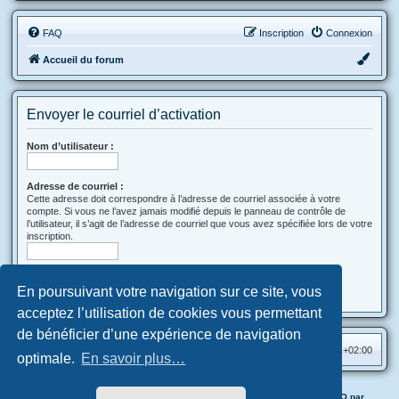
FAQ
Inscription
Connexion
Accueil du forum
Envoyer le courriel d’activation
Nom d’utilisateur :
Adresse de courriel :
Cette adresse doit correspondre à l’adresse de courriel associée à votre
compte. Si vous ne l’avez jamais modifié depuis le panneau de contrôle de
l’utilisateur, il s’agit de l’adresse de courriel que vous avez spécifiée lors de votre
inscription.
En poursuivant votre navigation sur ce site, vous
acceptez l’utilisation de cookies vous permettant
de bénéficier d’une expérience de navigation
Accueil du forum
Fuseau horaire sur
UTC+02:00
optimale.
En savoir plus…
Application & Forum officiels CRX delSol mises en place avec HECCHO par