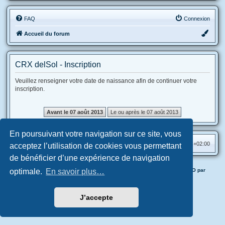
FAQ
Connexion
Accueil du forum
CRX delSol - Inscription
Veuillez renseigner votre date de naissance afin de continuer votre
inscription.
En poursuivant votre navigation sur ce site, vous
Accueil du forum
Fuseau horaire sur
UTC+02:00
acceptez l’utilisation de cookies vous permettant
de bénéficier d’une expérience de navigation
Application & Forum officiels CRX delSol mises en place avec HECCHO par
optimale.
En savoir plus…
Horyuji
Confidentialité
|
Conditions
J’accepte