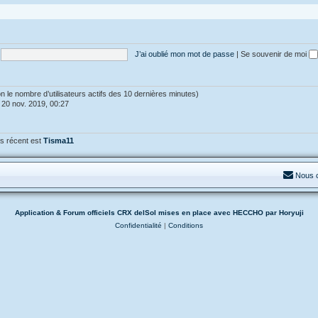
J’ai oublié mon mot de passe
|
Se souvenir de moi
selon le nombre d’utilisateurs actifs des 10 dernières minutes)
 20 nov. 2019, 00:27
s récent est
Tisma11
Nous 
Application & Forum officiels CRX delSol mises en place avec HECCHO par Horyuji
Confidentialité
|
Conditions