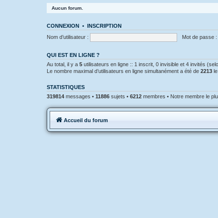
Aucun forum.
CONNEXION
•
INSCRIPTION
Nom d’utilisateur :
Mot de passe :
QUI EST EN LIGNE ?
Au total, il y a
5
utilisateurs en ligne :: 1 inscrit, 0 invisible et 4 invités (
Le nombre maximal d’utilisateurs en ligne simultanément a été de
2213
le
STATISTIQUES
319814
messages •
11886
sujets •
6212
membres • Notre membre le plu
Accueil du forum