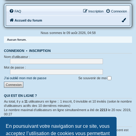
FAQ
Inscription
Connexion
Accueil du forum
Nous sommes le 09 août 2026, 04:58
Aucun forum.
CONNEXION
•
INSCRIPTION
Nom d’utilisateur :
Mot de passe :
J’ai oublié mon mot de passe
Se souvenir de moi
QUI EST EN LIGNE ?
Au total, il y a
11
utilisateurs en ligne :: 1 inscrit, 0 invisible et 10 invités (selon le nombre
d’utilisateurs actifs des 10 dernières minutes)
Le nombre maximal d’utilisateurs en ligne simultanément a été de
2213
le 20 nov. 2019,
00:27
STATISTIQUES
En poursuivant votre navigation sur ce site, vous
319814
messages •
11886
sujets •
6212
membres • Notre membre le plus récent est
acceptez l’utilisation de cookies vous permettant
Tisma11